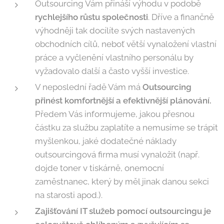
Outsourcing Vám přináší výhodu v podobě
rychlejšího růstu společnosti
. Dříve a finančně
výhodněji tak docílíte svých nastavených
obchodních cílů, neboť větší vynaložení vlastní
práce a vyčlenění vlastního personálu by
vyžadovalo další a často vyšší investice.
V neposlední řadě Vám má
Outsourcing
přinést komfortnější a efektivnější plánování.
Předem Vás informujeme, jakou přesnou
částku za službu zaplatíte a nemusíme se trápit
myšlenkou, jaké dodatečné náklady
outsourcingová firma musí vynaložit (např.
dojde toner v tiskárně, onemocní
zaměstnanec, který by měl jinak danou sekci
na starosti apod.).
Zajišťování IT služeb pomocí outsourcingu je