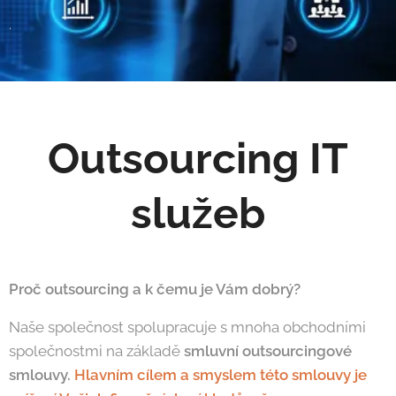
.
Outsourcing IT
služeb
Proč outsourcing a k čemu je Vám dobrý?
Naše společnost spolupracuje s mnoha obchodními
společnostmi na základě
smluvní outsourcingové
smlouvy.
Hlavním cílem a smyslem této smlouvy je