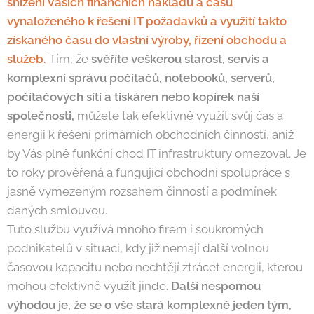
snížení Vašich finančních nákladů a času
vynaloženého k řešení IT požadavků a využití takto
získaného času do vlastní výroby, řízení obchodu a
služeb.
Tím, že
svěříte veškerou starost, servis a
komplexní správu počítačů, notebooků, serverů,
počítačových sítí a tiskáren nebo kopírek naší
společnosti,
můžete tak efektivně využít svůj čas a
energii k řešení primárních obchodních činností, aniž
by Vás plně funkční chod IT infrastruktury omezoval. Je
to roky prověřená a fungující obchodní spolupráce s
jasně vymezeným rozsahem činností a podmínek
daných smlouvou.
Tuto službu využívá mnoho firem i soukromých
podnikatelů v situaci, kdy již nemají další volnou
časovou kapacitu nebo nechtějí ztrácet energii, kterou
mohou efektivně využít jinde.
Další nespornou
výhodou je, že se o vše stará komplexně jeden tým,